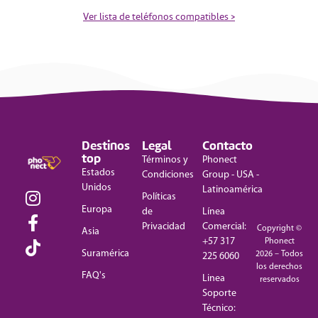
Ver lista de teléfonos compatibles >
Destinos
Legal
Contacto
top
Términos y
Phonect
Estados
Condiciones
Group - USA -
Unidos
Latinoamérica
Políticas
Europa
de
Línea
Privacidad
Comercial:
Copyright ©
Asia
+57 317
Phonect
Suramérica
2026 – Todos
225 6060
los derechos
FAQ's
Linea
reservados
Soporte
Técnico: