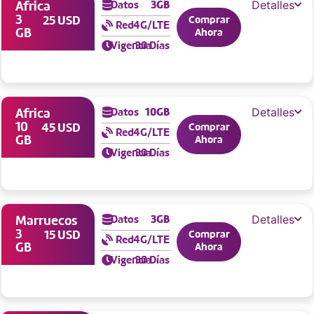
Detalles
Datos
3
GB
Africa
3
25 USD
Comprar
Red
4G/LTE
GB
Ahora
Vigencia
30 Días
Detalles
Datos
10
GB
Africa
10
45 USD
Comprar
Red
4G/LTE
GB
Ahora
Vigencia
30 Días
Detalles
Datos
3
GB
Marruecos
3
15 USD
Comprar
Red
4G/LTE
GB
Ahora
Vigencia
30 Días