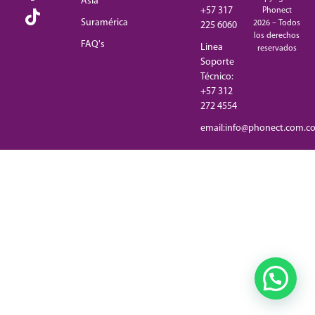
Asia
+57 317
Phonect
Suramérica
2026 – Todos
225 6060
los derechos
FAQ's
Linea
reservados
Soporte
Técnico:
+57 312
272 4554
email:info@phonect.com.c