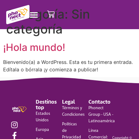
Categoría:
Sin
categoría
¡Hola mundo!
Bienvenido(a) a WordPress. Esta es tu primera entrada.
Edítala o bórrala ¡y comienza a publicar!
Destinos
Legal
Contacto
top
Términos y
Phonect
Estados
Condiciones
Group - USA -
Unidos
Latinoamérica
Políticas
Europa
de
Línea
Privacidad
Comercial:
Copyright ©