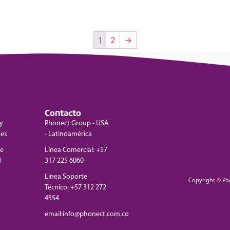
1
2
→
Contacto
y
Phonect Group - USA
nes
- Latinoamérica
de
Línea Comercial: +57
d
317 225 6060
Linea Soporte
Copyright © Ph
Técnico: +57 312 272
4554
email:info@phonect.com.co