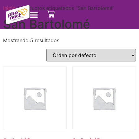
Inicio
/ Productos etiquetados “San Bartolomé”
San Bartolomé
Mostrando 5 resultados