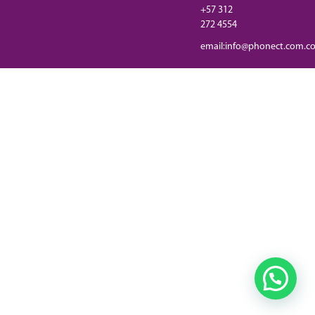
+57 312
272 4554
email:info@phonect.com.c