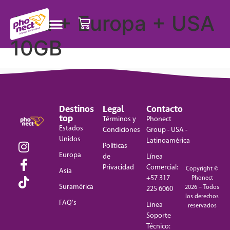
Asia + Europa + USA
10GB
Destinos
Legal
Contacto
top
Términos y
Phonect
Estados
Condiciones
Group - USA -
Unidos
Latinoamérica
Políticas
Europa
de
Línea
Privacidad
Comercial:
Copyright ©
Asia
+57 317
Phonect
Suramérica
2026 – Todos
225 6060
los derechos
FAQ's
Linea
reservados
Soporte
Técnico: