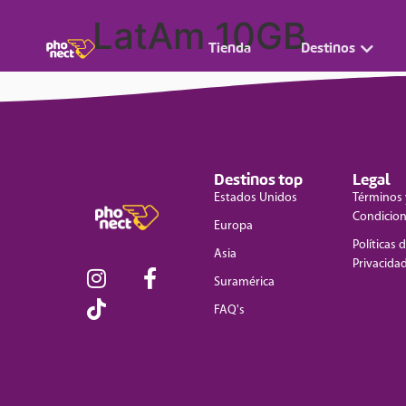
LatAm 10GB
Tienda
Destinos
Destinos top
Legal
Estados Unidos
Términos 
Condicio
Europa
Políticas 
Asia
Privacida
Suramérica
FAQ's