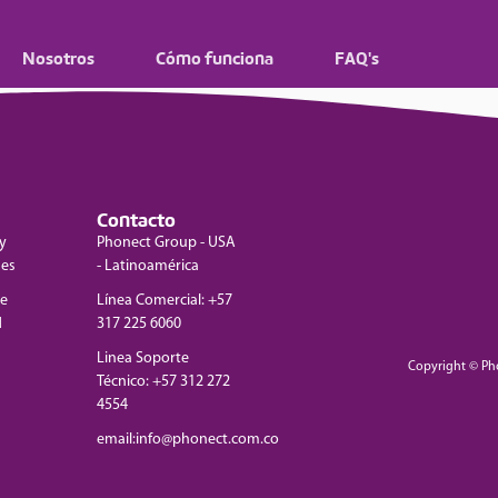
Nosotros
Cómo funciona
FAQ's
Contacto
y
Phonect Group - USA
nes
- Latinoamérica
de
Línea Comercial: +57
d
317 225 6060
Linea Soporte
Copyright © Ph
Técnico: +57 312 272
4554
email:info@phonect.com.co