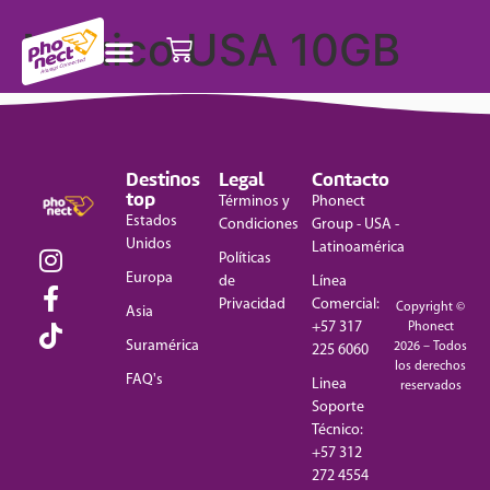
Mexico USA 10GB
Destinos
Legal
Contacto
top
Términos y
Phonect
Estados
Condiciones
Group - USA -
Unidos
Latinoamérica
Políticas
Europa
de
Línea
Privacidad
Comercial:
Copyright ©
Asia
+57 317
Phonect
Suramérica
2026 – Todos
225 6060
los derechos
FAQ's
Linea
reservados
Soporte
Técnico:
+57 312
272 4554