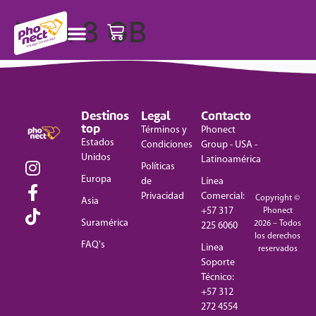
USA 3 GB
Destinos
Legal
Contacto
top
Términos y
Phonect
Estados
Condiciones
Group - USA -
Unidos
Latinoamérica
Políticas
Europa
de
Línea
Privacidad
Comercial:
Copyright ©
Asia
+57 317
Phonect
Suramérica
2026 – Todos
225 6060
los derechos
FAQ's
Linea
reservados
Soporte
Técnico:
+57 312
272 4554