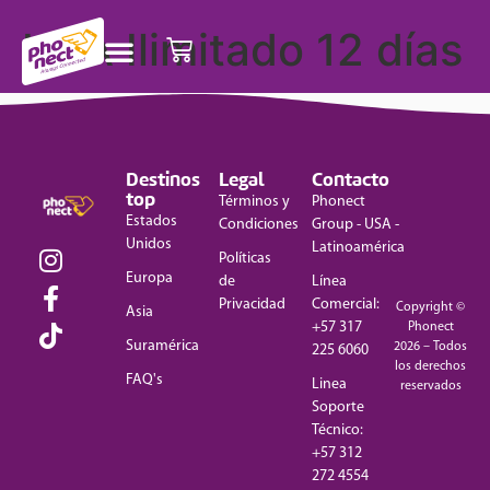
USA Ilimitado 12 días
Destinos
Legal
Contacto
top
Términos y
Phonect
Estados
Condiciones
Group - USA -
Unidos
Latinoamérica
Políticas
Europa
de
Línea
Privacidad
Comercial:
Copyright ©
Asia
+57 317
Phonect
Suramérica
2026 – Todos
225 6060
los derechos
FAQ's
Linea
reservados
Soporte
Técnico:
+57 312
272 4554