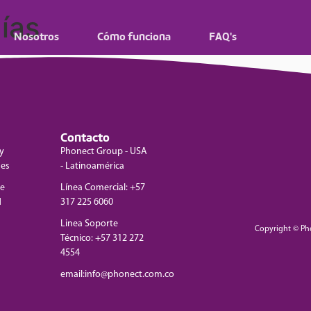
ías
Nosotros
Cómo funciona
FAQ's
Contacto
y
Phonect Group - USA
nes
- Latinoamérica
de
Línea Comercial: +57
d
317 225 6060
Linea Soporte
Copyright © Ph
Técnico: +57 312 272
4554
email:info@phonect.com.co