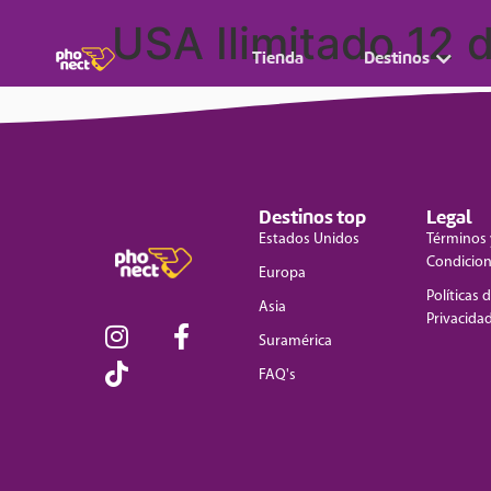
USA Ilimitado 12 d
Tienda
Destinos
Destinos top
Legal
Estados Unidos
Términos 
Condicio
Europa
Políticas 
Asia
Privacida
Suramérica
FAQ's