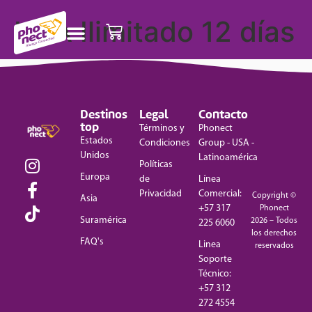
USA Ilimitado 12 días
Destinos
Legal
Contacto
top
Términos y
Phonect
Estados
Condiciones
Group - USA -
Unidos
Latinoamérica
Políticas
Europa
de
Línea
Privacidad
Comercial:
Copyright ©
Asia
+57 317
Phonect
Suramérica
2026 – Todos
225 6060
los derechos
FAQ's
Linea
reservados
Soporte
Técnico:
+57 312
272 4554