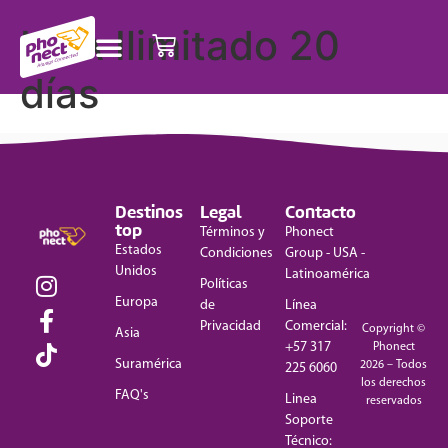
USA Ilimitado 20
días
Destinos
Legal
Contacto
top
Términos y
Phonect
Estados
Condiciones
Group - USA -
Unidos
Latinoamérica
Políticas
Europa
de
Línea
Privacidad
Comercial:
Copyright ©
Asia
+57 317
Phonect
Suramérica
2026 – Todos
225 6060
los derechos
FAQ's
Linea
reservados
Soporte
Técnico: