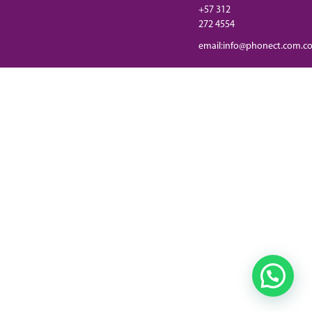
+57 312
272 4554
email:info@phonect.com.c