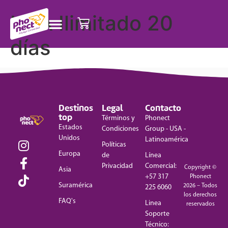
USA Ilimitado 20
días
Destinos
Legal
Contacto
top
Términos y
Phonect
Estados
Condiciones
Group - USA -
Unidos
Latinoamérica
Políticas
Europa
de
Línea
Privacidad
Comercial:
Copyright ©
Asia
+57 317
Phonect
Suramérica
2026 – Todos
225 6060
los derechos
FAQ's
Linea
reservados
Soporte
Técnico: