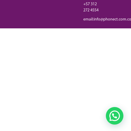
+57 312
272 4554
email:info@phonect.com.c