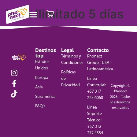
USA Ilimitado 5 días
Destinos
Legal
Contacto
top
Términos y
Phonect
Estados
Condiciones
Group - USA -
Unidos
Latinoamérica
Políticas
Europa
de
Línea
Privacidad
Comercial:
Copyright ©
Asia
+57 317
Phonect
Suramérica
2026 – Todos
225 6060
los derechos
FAQ's
Linea
reservados
Soporte
Técnico:
+57 312
272 4554