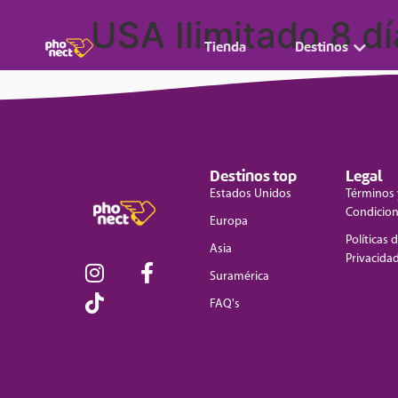
USA Ilimitado 8 dí
Tienda
Destinos
Destinos top
Legal
Estados Unidos
Términos 
Condicio
Europa
Políticas 
Asia
Privacida
Suramérica
FAQ's