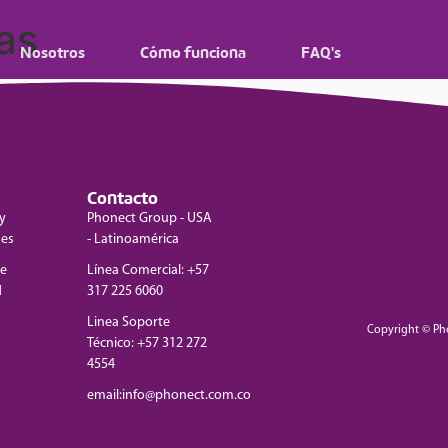
as
Nosotros
Cómo funciona
FAQ's
Contacto
y
Phonect Group - USA
nes
- Latinoamérica
de
Línea Comercial: +57
d
317 225 6060
Linea Soporte
Copyright © Ph
Técnico: +57 312 272
4554
email:info@phonect.com.co