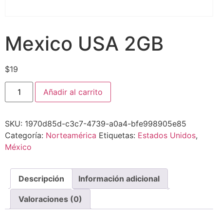
Mexico USA 2GB
$
19
Añadir al carrito
SKU:
1970d85d-c3c7-4739-a0a4-bfe998905e85
Categoría:
Norteamérica
Etiquetas:
Estados Unidos
,
México
Descripción
Información adicional
Valoraciones (0)