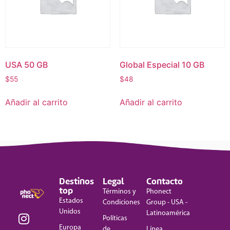
USA 50 GB
Global Especial 10 GB
$
55
$
48
Añadir al carrito
Añadir al carrito
Destinos
Legal
Contacto
top
Términos y
Phonect
Estados
Condiciones
Group - USA -
Unidos
Latinoamérica
Políticas
Europa
de
Línea