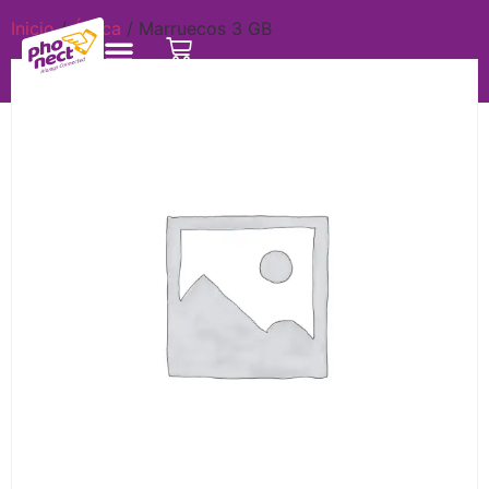
Inicio
/
África
/ Marruecos 3 GB