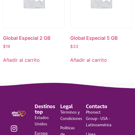
Global Especial 2 GB
Global Especial 5 GB
$
19
$
33
Añadir al carrito
Añadir al carrito
Destinos
Legal
Contacto
top
Términos y
Phonect
Estados
Condiciones
Group - USA -
Unidos
Latinoamérica
Políticas
Europa
de
Línea