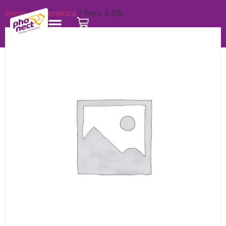
Inicio
/
Suramérica
/ Peru 5 GB