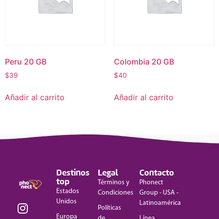
Peru 20 GB
Colombia 20 GB
$
39
$
40
Añadir al carrito
Añadir al carrito
Destinos
Legal
Contacto
top
Términos y
Phonect
Estados
Condiciones
Group - USA -
Unidos
Latinoamérica
Políticas
Europa
de
Línea