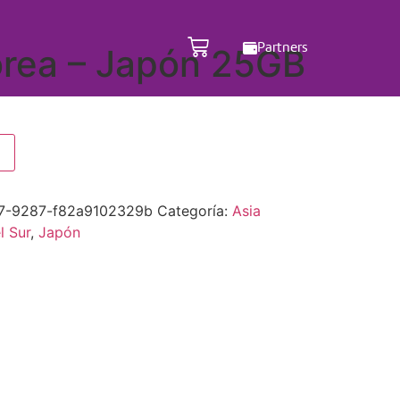
Partners
orea – Japón 25GB
7-9287-f82a9102329b
Categoría:
Asia
l Sur
,
Japón