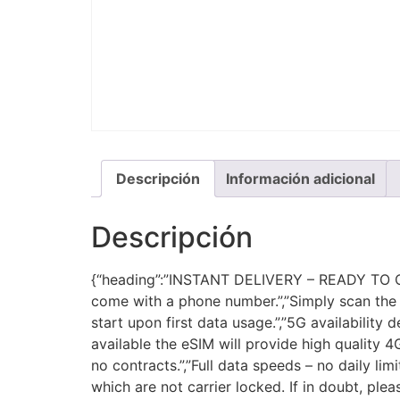
Descripción
Información adicional
Descripción
{“heading”:”INSTANT DELIVERY – READY TO CON
come with a phone number.”,”Simply scan the Q
start upon first data usage.”,”5G availabilit
available the eSIM will provide high quality 
no contracts.”,”Full data speeds – no daily li
which are not carrier locked. If in doubt, ple