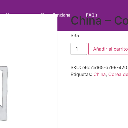
Nosotros
Cómo funciona
FAQ's
China – C
$
35
Añadir al carrito
SKU:
e6e7ed65-a799-420
Etiquetas:
China
,
Corea de