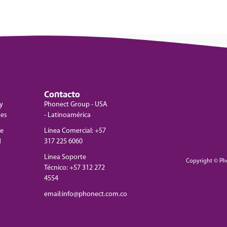
Contacto
y
Phonect Group - USA
nes
- Latinoamérica
de
Línea Comercial: +57
d
317 225 6060
Linea Soporte
Copyright © Ph
Técnico: +57 312 272
4554
email:info@phonect.com.co