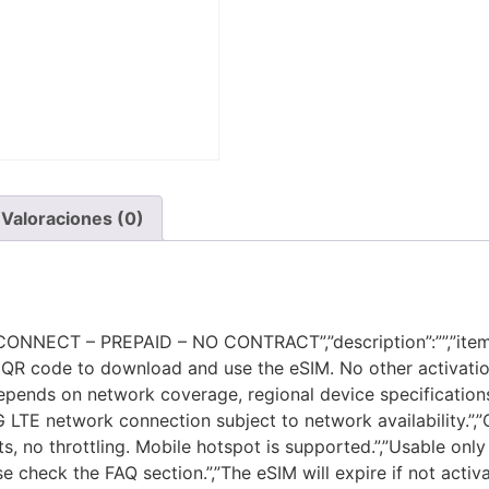
Valoraciones (0)
NECT – PREPAID – NO CONTRACT”,”description”:””,”items”:
R code to download and use the eSIM. No other activation o
y depends on network coverage, regional device specificatio
4G LTE network connection subject to network availability.
mits, no throttling. Mobile hotspot is supported.”,”Usable o
ase check the FAQ section.”,”The eSIM will expire if not acti