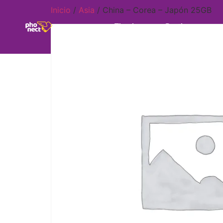
Inicio
/
Asia
/ China – Corea – Japón 25GB
Tienda
Destinos