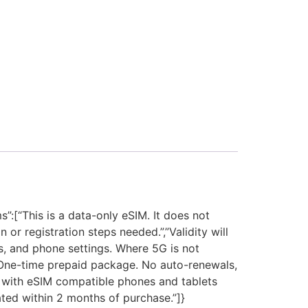
[“This is a data-only eSIM. It does not
r registration steps needed.”,”Validity will
ns, and phone settings. Where 5G is not
”,”One-time prepaid package. No auto-renewals,
nly with eSIM compatible phones and tablets
vated within 2 months of purchase.”]}